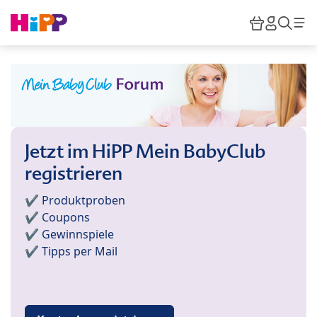
Skip to main content
Warenkor
HiPP M
Such
Jetzt im HiPP Mein BabyClub
registrieren
✔️ Produktproben
✔️ Coupons
✔️ Gewinnspiele
✔️ Tipps per Mail