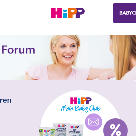
BABYC
eren