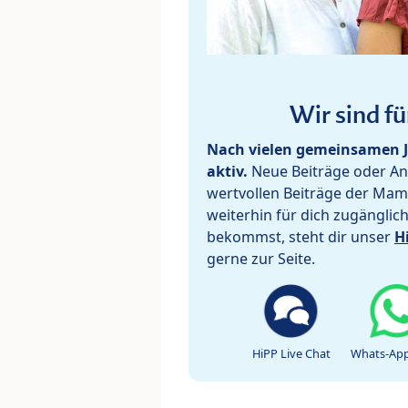
Wir sind fü
Nach vielen gemeinsamen J
aktiv.
Neue Beiträge oder Ant
wertvollen Beiträge der Mam
weiterhin für dich zugänglic
bekommst, steht dir unser
H
gerne zur Seite.
HiPP Live Chat
Whats-App