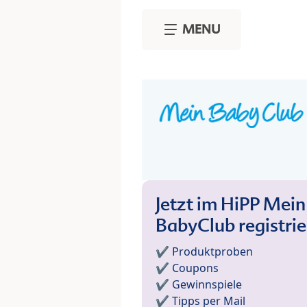
Skip to main content
MENU
Jetzt im HiPP Mein
BabyClub registri
✔️ Produktproben
✔️ Coupons
✔️ Gewinnspiele
✔️ Tipps per Mail