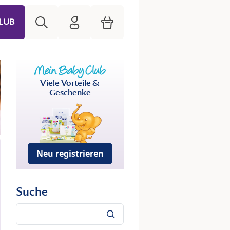
Suche
HiPP Mein Babyclub
Warenkorb
LUB
Viele Vorteile &
Geschenke
Neu registrieren
Suche
Suche