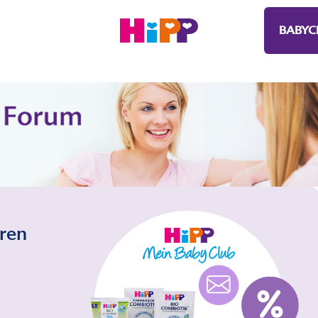
BABYC
eren