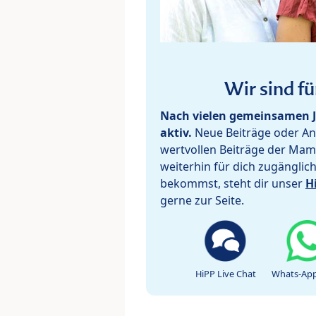
Wir sind fü
Nach vielen gemeinsamen J
aktiv.
Neue Beiträge oder Ant
wertvollen Beiträge der Mam
weiterhin für dich zugänglic
bekommst, steht dir unser
H
gerne zur Seite.
HiPP Live Chat
Whats-App