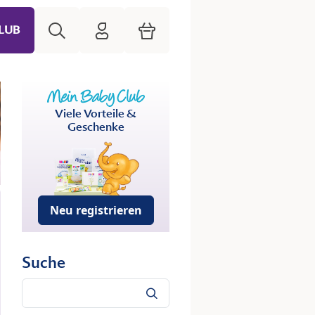
Suche
HiPP Mein Babyclub
Warenkorb
LUB
Viele Vorteile &
Geschenke
Neu registrieren
Suche
Suche