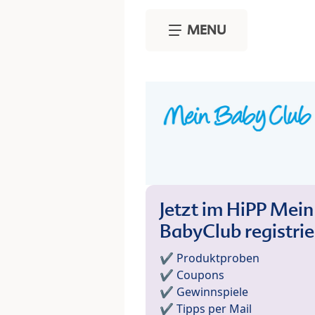
Skip to main content
MENU
Jetzt im HiPP Mein
BabyClub registri
✔️ Produktproben
✔️ Coupons
✔️ Gewinnspiele
✔️ Tipps per Mail