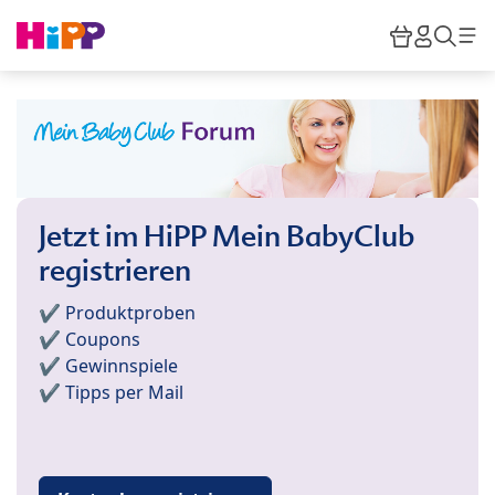
Skip to main content
Warenkor
HiPP M
Such
Jetzt im HiPP Mein BabyClub
registrieren
✔️ Produktproben
✔️ Coupons
✔️ Gewinnspiele
✔️ Tipps per Mail