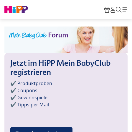
Skip to main content
Warenkor
HiPP M
Such
Jetzt im HiPP Mein BabyClub
registrieren
✔️ Produktproben
✔️ Coupons
✔️ Gewinnspiele
✔️ Tipps per Mail