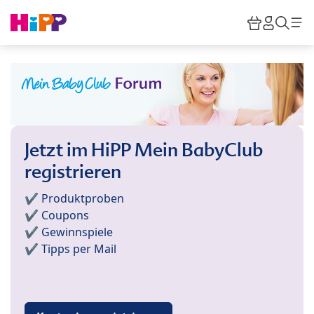
Skip to main content
Warenkor
HiPP M
Such
Jetzt im HiPP Mein BabyClub
registrieren
✔️ Produktproben
✔️ Coupons
✔️ Gewinnspiele
✔️ Tipps per Mail