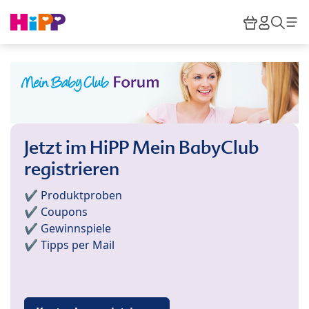
Skip to main content
Warenkor
HiPP M
Such
Jetzt im HiPP Mein BabyClub
registrieren
✔️ Produktproben
✔️ Coupons
✔️ Gewinnspiele
✔️ Tipps per Mail