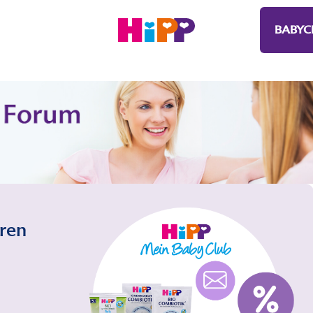
BABYC
eren