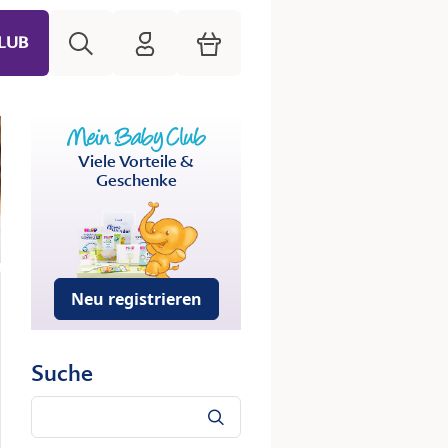
Suche
HiPP Mein Babyclub
Warenkorb
LUB
Viele Vorteile &
Geschenke
Neu registrieren
Suche
Suche