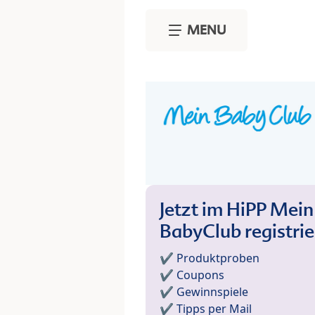
Skip to main content
MENU
Jetzt im HiPP Mein
BabyClub registri
✔️ Produktproben
✔️ Coupons
✔️ Gewinnspiele
✔️ Tipps per Mail