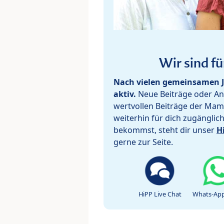
Wir sind fü
Nach vielen gemeinsamen J
aktiv.
Neue Beiträge oder Ant
wertvollen Beiträge der Mam
weiterhin für dich zugänglic
bekommst, steht dir unser
H
gerne zur Seite.
HiPP Live Chat
Whats-App