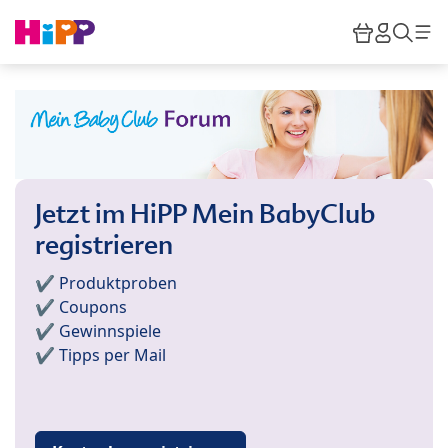
Skip to main content
Warenkor
HiPP M
Such
Jetzt im HiPP Mein BabyClub
registrieren
✔️ Produktproben
✔️ Coupons
✔️ Gewinnspiele
✔️ Tipps per Mail