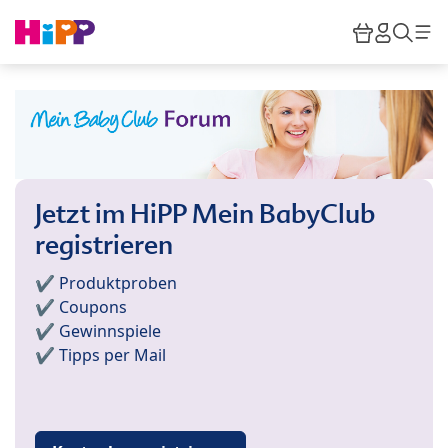
Skip to main content
Warenkor
HiPP M
Such
Jetzt im HiPP Mein BabyClub
registrieren
✔️ Produktproben
✔️ Coupons
✔️ Gewinnspiele
✔️ Tipps per Mail