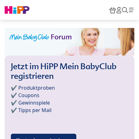
Skip to main content
Warenkor
HiPP M
Such
Jetzt im HiPP Mein BabyClub
registrieren
✔️ Produktproben
✔️ Coupons
✔️ Gewinnspiele
✔️ Tipps per Mail