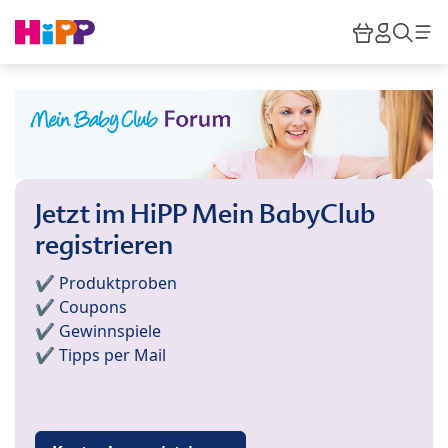
Skip to main content
Warenkor
HiPP M
Such
Jetzt im HiPP Mein BabyClub
registrieren
✔️ Produktproben
✔️ Coupons
✔️ Gewinnspiele
✔️ Tipps per Mail