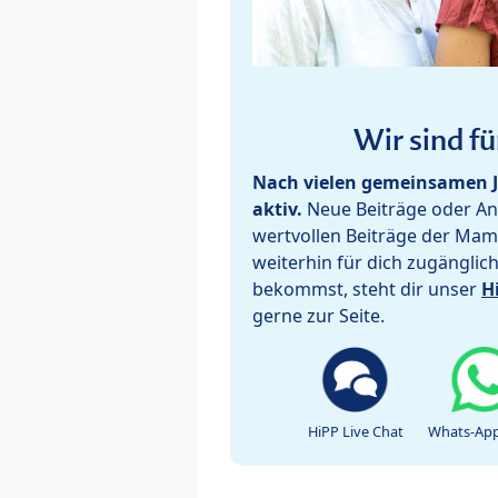
Wir sind fü
Nach vielen gemeinsamen J
aktiv.
Neue Beiträge oder Ant
wertvollen Beiträge der Mam
weiterhin für dich zugänglic
bekommst, steht dir unser
H
gerne zur Seite.
HiPP Live Chat
Whats-App