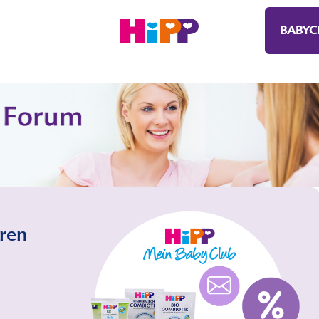
BABYC
eren