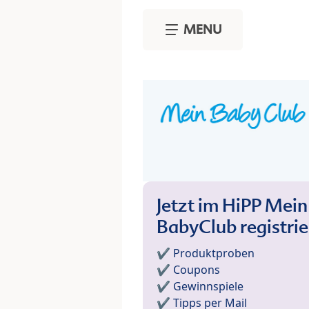
Skip to main content
MENU
Jetzt im HiPP Mein
BabyClub registri
✔️ Produktproben
✔️ Coupons
✔️ Gewinnspiele
✔️ Tipps per Mail