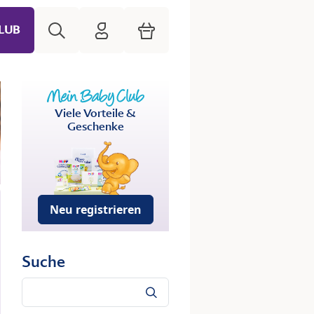
Suche
HiPP Mein Babyclub
Warenkorb
LUB
Viele Vorteile &
Geschenke
Neu registrieren
Suche
Suche