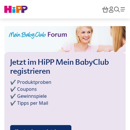
Skip to main content
Warenkor
HiPP M
Such
Jetzt im HiPP Mein BabyClub
registrieren
✔️ Produktproben
✔️ Coupons
✔️ Gewinnspiele
✔️ Tipps per Mail