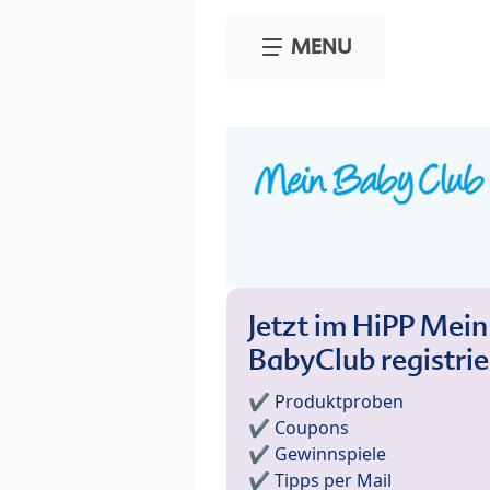
Skip to main content
MENU
Jetzt im HiPP Mein
BabyClub registri
✔️ Produktproben
✔️ Coupons
✔️ Gewinnspiele
✔️ Tipps per Mail