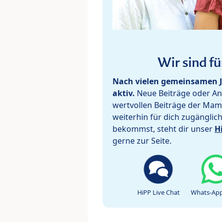
Wir sind fü
Nach vielen gemeinsamen J
aktiv.
Neue Beiträge oder Ant
wertvollen Beiträge der Mam
weiterhin für dich zugänglic
bekommst, steht dir unser
H
gerne zur Seite.
HiPP Live Chat
Whats-App