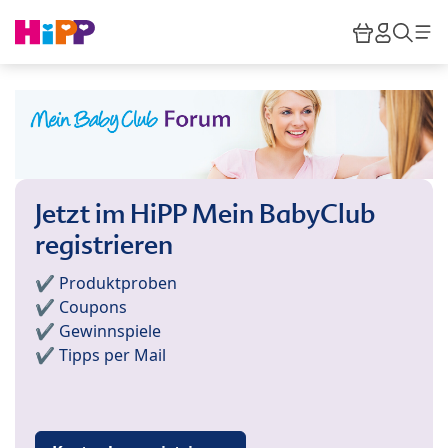
Skip to main content
Warenkor
HiPP M
Such
Jetzt im HiPP Mein BabyClub
registrieren
✔️ Produktproben
✔️ Coupons
✔️ Gewinnspiele
✔️ Tipps per Mail