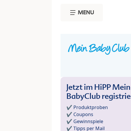
Skip to main content
MENU
Jetzt im HiPP Mein
BabyClub registri
✔️ Produktproben
✔️ Coupons
✔️ Gewinnspiele
✔️ Tipps per Mail