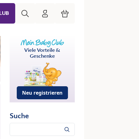
Suche
HiPP Mein Babyclub
Warenkorb
LUB
Viele Vorteile &
Geschenke
Neu registrieren
Suche
Suche