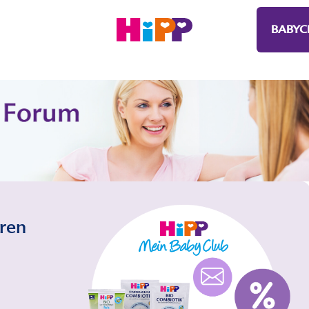
BABYC
eren