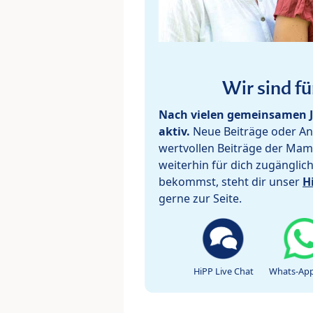
Wir sind fü
Nach vielen gemeinsamen J
aktiv.
Neue Beiträge oder Ant
wertvollen Beiträge der Mam
weiterhin für dich zugänglic
bekommst, steht dir unser
H
gerne zur Seite.
HiPP Live Chat
Whats-App