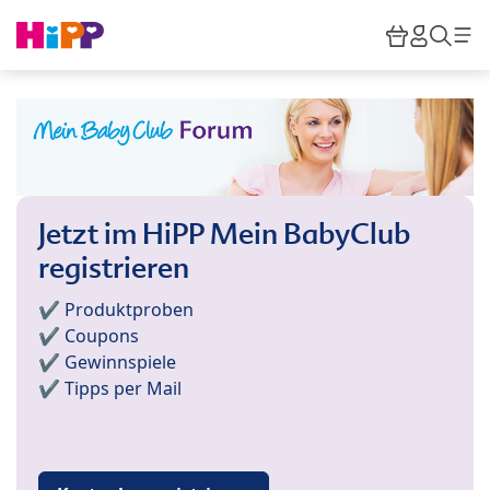
Skip to main content
Warenkor
HiPP M
Such
Jetzt im HiPP Mein BabyClub
registrieren
✔️ Produktproben
✔️ Coupons
✔️ Gewinnspiele
✔️ Tipps per Mail