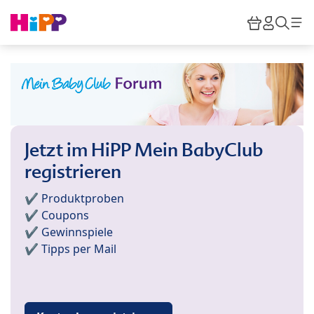
Skip to main content
Warenkor
HiPP M
Such
Jetzt im HiPP Mein BabyClub
registrieren
✔️ Produktproben
✔️ Coupons
✔️ Gewinnspiele
✔️ Tipps per Mail