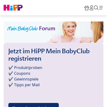
Skip to main content
Warenkor
HiPP M
Such
Jetzt im HiPP Mein BabyClub
registrieren
✔️ Produktproben
✔️ Coupons
✔️ Gewinnspiele
✔️ Tipps per Mail