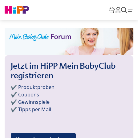
Skip to main content
Warenkor
HiPP M
Such
Jetzt im HiPP Mein BabyClub
registrieren
✔️ Produktproben
✔️ Coupons
✔️ Gewinnspiele
✔️ Tipps per Mail