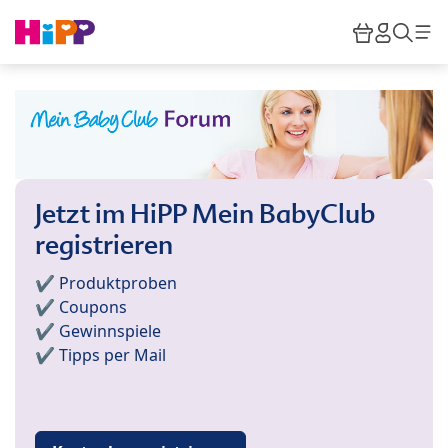
Skip to main content
Warenkor
HiPP M
Such
Jetzt im HiPP Mein BabyClub
registrieren
✔️ Produktproben
✔️ Coupons
✔️ Gewinnspiele
✔️ Tipps per Mail