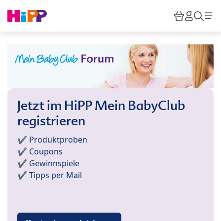
Skip to main content
Warenkor
HiPP M
Such
Jetzt im HiPP Mein BabyClub
registrieren
✔️ Produktproben
✔️ Coupons
✔️ Gewinnspiele
✔️ Tipps per Mail