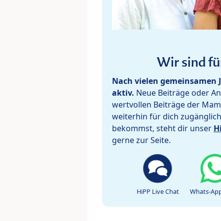
Wir sind fü
Nach vielen gemeinsamen J
aktiv.
Neue Beiträge oder Ant
wertvollen Beiträge der Mam
weiterhin für dich zugänglic
bekommst, steht dir unser
H
gerne zur Seite.
HiPP Live Chat
Whats-App