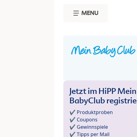
Skip to main content
MENU
Jetzt im HiPP Mein
BabyClub registri
✔️ Produktproben
✔️ Coupons
✔️ Gewinnspiele
✔️ Tipps per Mail