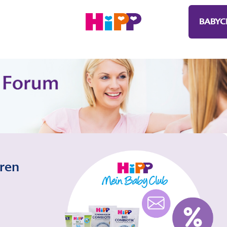
BABYC
eren