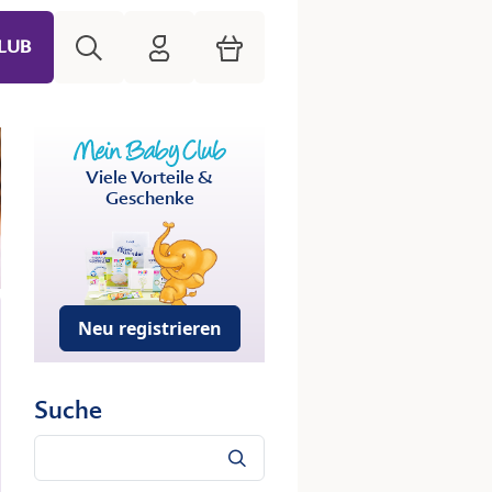
Suche
HiPP Mein Babyclub
Warenkorb
LUB
Viele Vorteile &
Geschenke
Neu registrieren
Suche
Suche