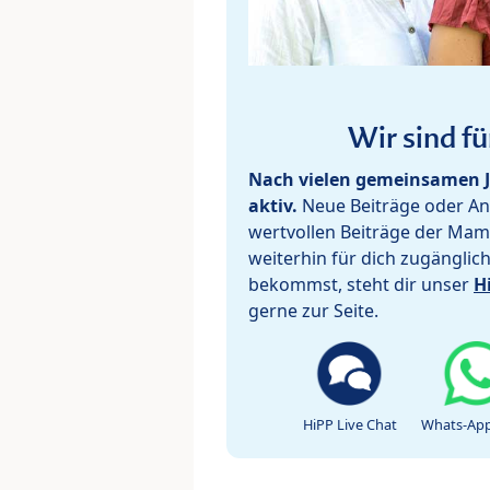
Wir sind fü
Nach vielen gemeinsamen J
aktiv.
Neue Beiträge oder Ant
wertvollen Beiträge der Mam
weiterhin für dich zugänglic
bekommst, steht dir unser
H
gerne zur Seite.
HiPP Live Chat
Whats-App