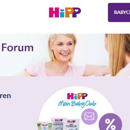
BABYC
eren