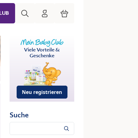
Suche
HiPP Mein Babyclub
Warenkorb
LUB
Viele Vorteile &
Geschenke
Neu registrieren
Suche
Suche