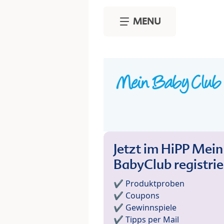
Skip to main content
MENU
Jetzt im HiPP Mein
BabyClub registri
✔️ Produktproben
✔️ Coupons
✔️ Gewinnspiele
✔️ Tipps per Mail