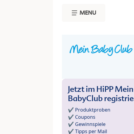
Skip to main content
MENU
Jetzt im HiPP Mein
BabyClub registri
✔️ Produktproben
✔️ Coupons
✔️ Gewinnspiele
✔️ Tipps per Mail