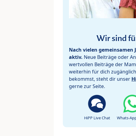
Wir sind fü
Nach vielen gemeinsamen J
aktiv.
Neue Beiträge oder Ant
wertvollen Beiträge der Mam
weiterhin für dich zugänglic
bekommst, steht dir unser
H
gerne zur Seite.
HiPP Live Chat
Whats-App