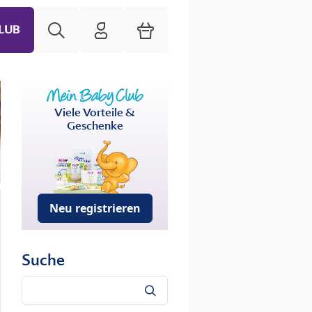
Suche
HiPP Mein Babyclub
Warenkorb
LUB
Viele Vorteile &
Geschenke
Neu registrieren
Suche
Suche