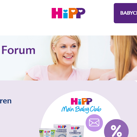
BABYC
eren