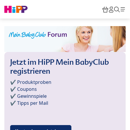
Skip to main content
Warenkor
HiPP M
Such
Jetzt im HiPP Mein BabyClub
registrieren
✔️ Produktproben
✔️ Coupons
✔️ Gewinnspiele
✔️ Tipps per Mail