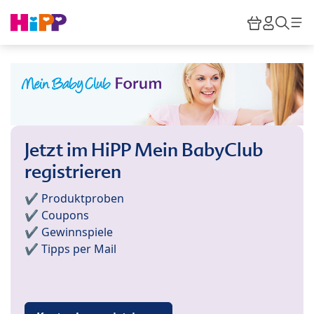
Skip to main content
Warenkor
HiPP M
Such
Jetzt im HiPP Mein BabyClub
registrieren
✔️ Produktproben
✔️ Coupons
✔️ Gewinnspiele
✔️ Tipps per Mail