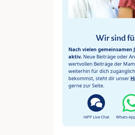
Wir sind fü
Nach vielen gemeinsamen J
aktiv.
Neue Beiträge oder Ant
wertvollen Beiträge der Mam
weiterhin für dich zugänglic
bekommst, steht dir unser
H
gerne zur Seite.
HiPP Live Chat
Whats-App