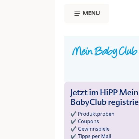
Skip to main content
MENU
Jetzt im HiPP Mein
BabyClub registri
✔️ Produktproben
✔️ Coupons
✔️ Gewinnspiele
✔️ Tipps per Mail