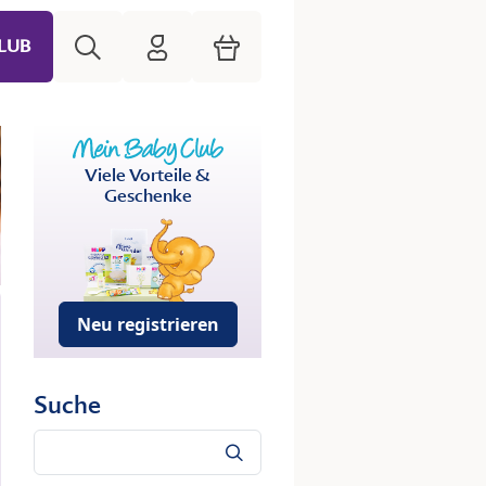
Suche
HiPP Mein Babyclub
Warenkorb
LUB
Viele Vorteile &
Geschenke
Neu registrieren
Suche
Suche