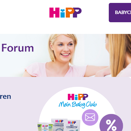
BABYC
eren