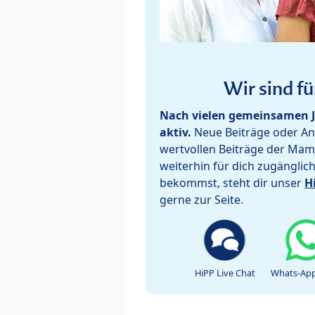
Wir sind fü
Nach vielen gemeinsamen J
aktiv.
Neue Beiträge oder Ant
wertvollen Beiträge der Mam
weiterhin für dich zugänglic
bekommst, steht dir unser
H
gerne zur Seite.
HiPP Live Chat
Whats-App