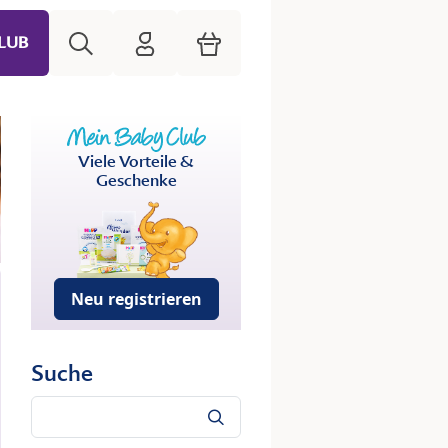
Suche
HiPP Mein Babyclub
Warenkorb
LUB
Viele Vorteile &
Geschenke
Neu registrieren
Suche
Suche