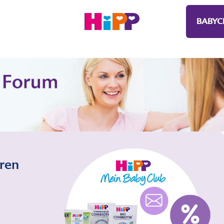
BABYC
eren