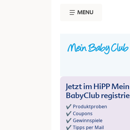
Skip to main content
MENU
Jetzt im HiPP Mein
BabyClub registri
✔️ Produktproben
✔️ Coupons
✔️ Gewinnspiele
✔️ Tipps per Mail