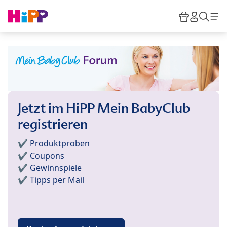
Skip to main content
Warenkor
HiPP M
Such
Jetzt im HiPP Mein BabyClub
registrieren
✔️ Produktproben
✔️ Coupons
✔️ Gewinnspiele
✔️ Tipps per Mail