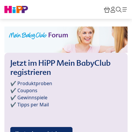
Skip to main content
Warenkor
HiPP M
Such
Jetzt im HiPP Mein BabyClub
registrieren
✔️ Produktproben
✔️ Coupons
✔️ Gewinnspiele
✔️ Tipps per Mail