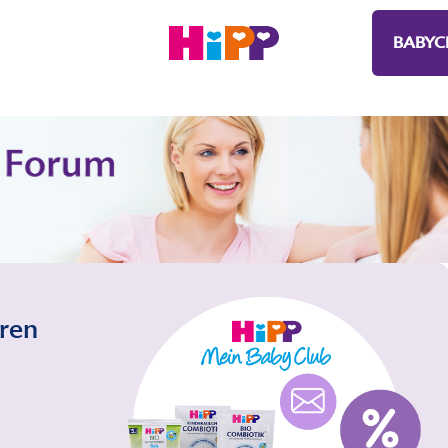
BABYC
eren