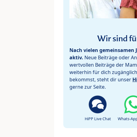
Wir sind fü
Nach vielen gemeinsamen J
aktiv.
Neue Beiträge oder Ant
wertvollen Beiträge der Mam
weiterhin für dich zugänglic
bekommst, steht dir unser
H
gerne zur Seite.
HiPP Live Chat
Whats-App