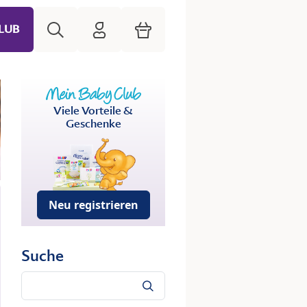
Suche
HiPP Mein Babyclub
Warenkorb
LUB
Viele Vorteile &
Geschenke
Neu registrieren
Suche
Suche