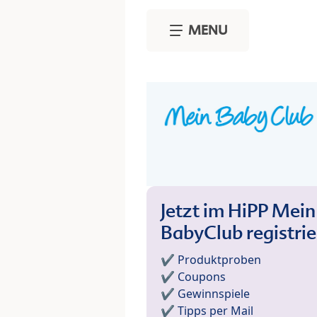
Skip to main content
MENU
Jetzt im HiPP Mein
BabyClub registri
✔️ Produktproben
✔️ Coupons
✔️ Gewinnspiele
✔️ Tipps per Mail