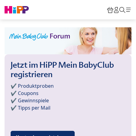
Skip to main content
Warenkor
HiPP M
Such
Jetzt im HiPP Mein BabyClub
registrieren
✔️ Produktproben
✔️ Coupons
✔️ Gewinnspiele
✔️ Tipps per Mail