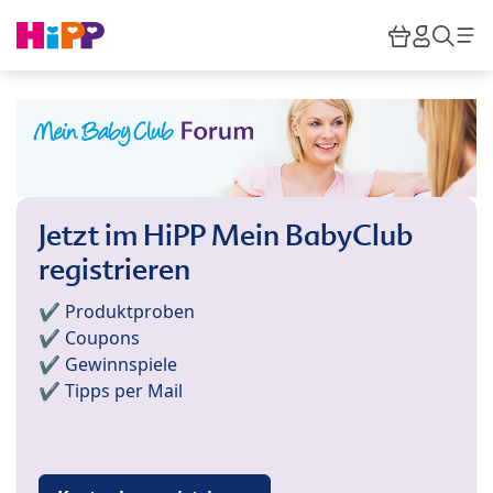
Skip to main content
Warenkor
HiPP M
Such
Jetzt im HiPP Mein BabyClub
registrieren
✔️ Produktproben
✔️ Coupons
✔️ Gewinnspiele
✔️ Tipps per Mail