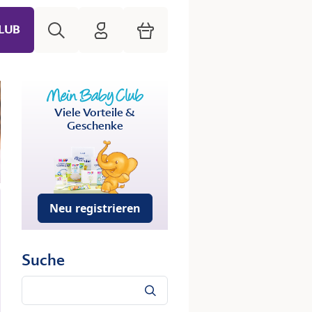
Suche
HiPP Mein Babyclub
Warenkorb
LUB
Viele Vorteile &
Geschenke
Neu registrieren
Suche
Suche