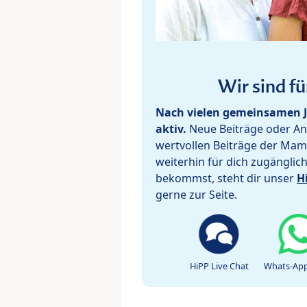
Wir sind fü
Nach vielen gemeinsamen J
aktiv.
Neue Beiträge oder Ant
wertvollen Beiträge der Mam
weiterhin für dich zugänglic
bekommst, steht dir unser
H
gerne zur Seite.
HiPP Live Chat
Whats-App