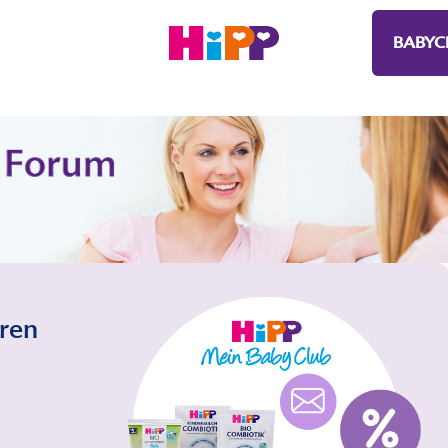
BABYC
eren