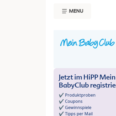
Skip to main content
MENU
Jetzt im HiPP Mein
BabyClub registri
✔️ Produktproben
✔️ Coupons
✔️ Gewinnspiele
✔️ Tipps per Mail