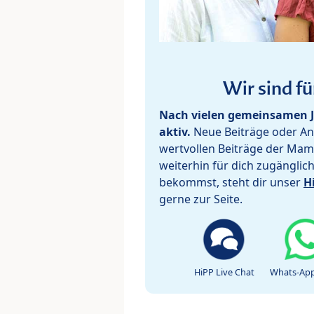
Wir sind fü
Nach vielen gemeinsamen J
aktiv.
Neue Beiträge oder Ant
wertvollen Beiträge der Mam
weiterhin für dich zugänglic
bekommst, steht dir unser
H
gerne zur Seite.
HiPP Live Chat
Whats-App