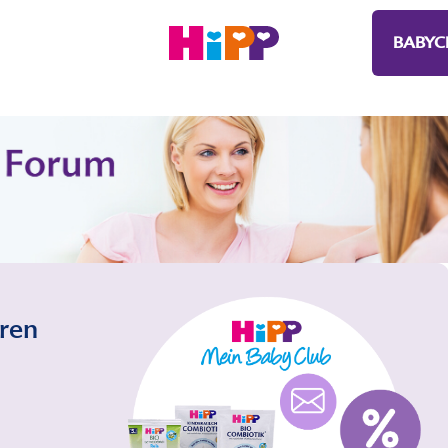
BABYC
eren