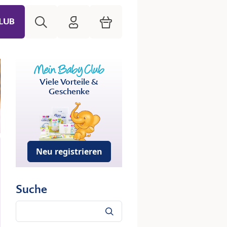
Suche
HiPP Mein Babyclub
Warenkorb
LUB
Viele Vorteile &
Geschenke
Neu registrieren
Suche
Suche