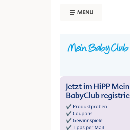
Skip to main content
MENU
Jetzt im HiPP Mein
BabyClub registri
✔️ Produktproben
✔️ Coupons
✔️ Gewinnspiele
✔️ Tipps per Mail