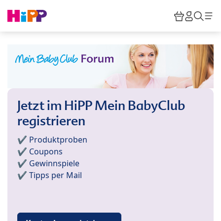
Skip to main content
Warenkor
HiPP M
Such
Jetzt im HiPP Mein BabyClub
registrieren
✔️ Produktproben
✔️ Coupons
✔️ Gewinnspiele
✔️ Tipps per Mail