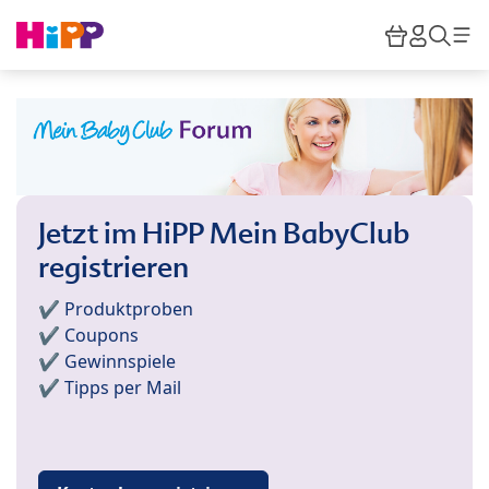
Skip to main content
Warenkor
HiPP M
Such
Jetzt im HiPP Mein BabyClub
registrieren
✔️ Produktproben
✔️ Coupons
✔️ Gewinnspiele
✔️ Tipps per Mail