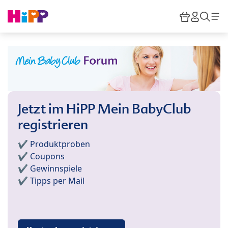
Skip to main content
Warenkor
HiPP M
Such
Jetzt im HiPP Mein BabyClub
registrieren
✔️ Produktproben
✔️ Coupons
✔️ Gewinnspiele
✔️ Tipps per Mail