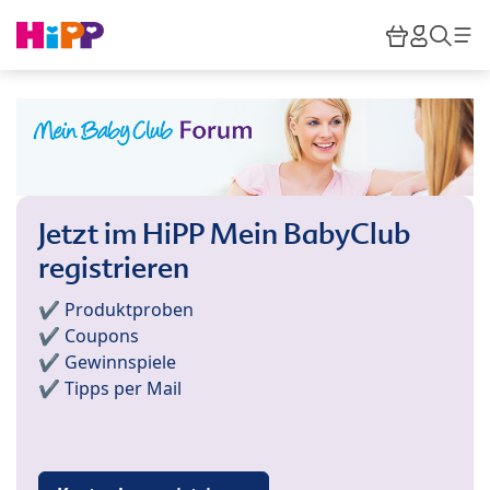
Skip to main content
Warenkor
HiPP M
Such
Jetzt im HiPP Mein BabyClub
registrieren
✔️ Produktproben
✔️ Coupons
✔️ Gewinnspiele
✔️ Tipps per Mail