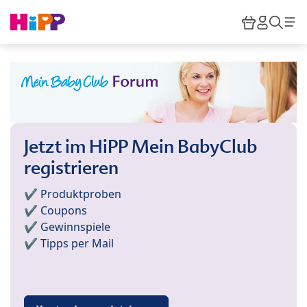
Skip to main content
Warenkor
HiPP M
Such
Jetzt im HiPP Mein BabyClub
registrieren
✔️ Produktproben
✔️ Coupons
✔️ Gewinnspiele
✔️ Tipps per Mail