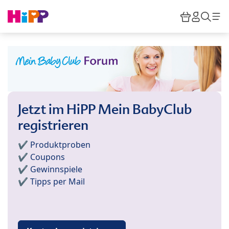
Skip to main content
Warenkor
HiPP M
Such
Jetzt im HiPP Mein BabyClub
registrieren
✔️ Produktproben
✔️ Coupons
✔️ Gewinnspiele
✔️ Tipps per Mail