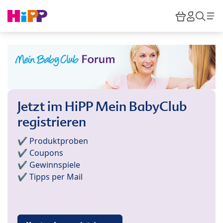
Skip to main content
Warenkor
HiPP M
Such
Jetzt im HiPP Mein BabyClub
registrieren
✔️ Produktproben
✔️ Coupons
✔️ Gewinnspiele
✔️ Tipps per Mail