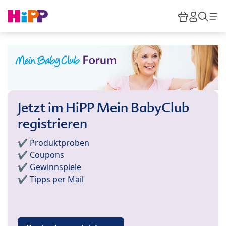
Skip to main content
Warenkor
HiPP M
Such
Jetzt im HiPP Mein BabyClub
registrieren
✔️ Produktproben
✔️ Coupons
✔️ Gewinnspiele
✔️ Tipps per Mail