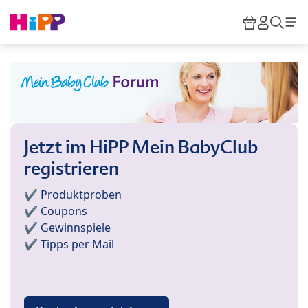
Skip to main content
Warenkor
HiPP M
Such
Jetzt im HiPP Mein BabyClub
registrieren
✔️ Produktproben
✔️ Coupons
✔️ Gewinnspiele
✔️ Tipps per Mail