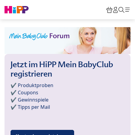
Skip to main content
Warenkor
HiPP M
Such
Jetzt im HiPP Mein BabyClub
registrieren
✔️ Produktproben
✔️ Coupons
✔️ Gewinnspiele
✔️ Tipps per Mail