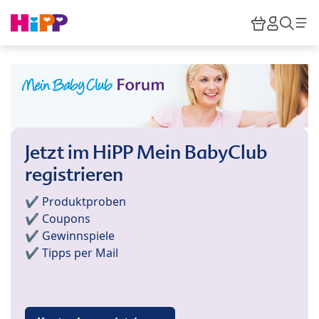
Skip to main content
Warenkor
HiPP M
Such
Jetzt im HiPP Mein BabyClub
registrieren
✔️ Produktproben
✔️ Coupons
✔️ Gewinnspiele
✔️ Tipps per Mail