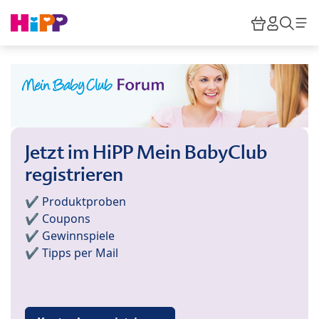
Skip to main content
Warenkor
HiPP M
Such
Jetzt im HiPP Mein BabyClub
registrieren
✔️ Produktproben
✔️ Coupons
✔️ Gewinnspiele
✔️ Tipps per Mail