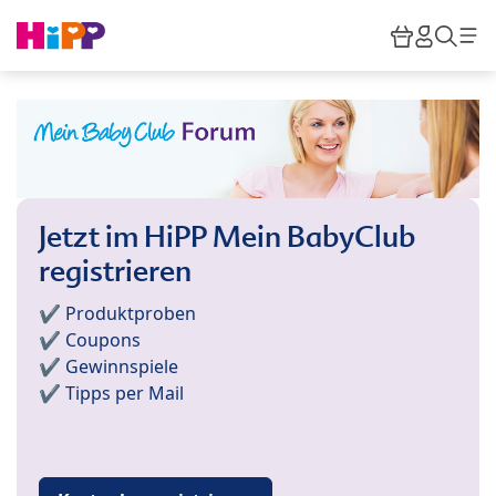
Skip to main content
Warenkor
HiPP M
Such
Jetzt im HiPP Mein BabyClub
registrieren
✔️ Produktproben
✔️ Coupons
✔️ Gewinnspiele
✔️ Tipps per Mail